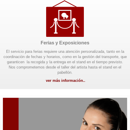
Ferias y Exposiciones
El servicio para ferias requiere una atención personalizada, tanto en la
coordinación de fechas y horarios, como en la gestión del transporte, que
garanticen la recogida y la entrega en el stand en el tiempo previsto.
Nos comprometemos desde el taller del artista hasta el stand en el
pabellón.
ver más información..