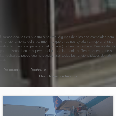
Usamos cookies en nuestro sitio web. Algunas de ellas son esenciales para
el funcionamiento del sitio, mientras que otras nos ayudan a mejorar el sitio
web y también la experiencia del usuario (cookies de rastreo). Puedes decidir
por ti mismo si quieres permitir el uso de las cookies. Ten en cuenta que si
las rechazas, puede que no puedas usar todas las funcionalidades del sitio
web.
De acuerdo
Rechazar
Más información
Imprimir