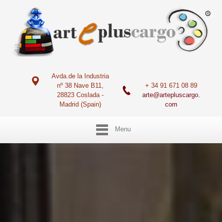
Avda.de la Industria
nº 38 Nave B11,
+ 34 91 671 08 89
28823 Coslada -
arte@artepluscargo.
Madrid (Spain)
com
Menu